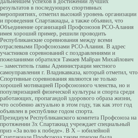
дальнейшем успехов в достижении лучших
результатов в последующих спортивных
мероприятиях, отметил высокий уровень организации
и проведения Спартакиады, а также объявил, что
Объединение организаций Профсоюзов РСО-Алания
имея хороший пример, решили проводить
Республиканские соревнования между всеми
отраслевыми Профсоюзами РСО-Алания. В адрес
участников соревнований с поздравлениями и
пожеланиями обратился Тамаев Майран Михайлович
– заместитель главы Администрации местного
самоуправления г. Владикавказа, который отметил, что
Спортивные соревнования являются не только
хорошей мотивацией Профсоюзного членства, но и
популяризацией физической культуры и спорта среди
работающих, пропагандой здорового образа жизни,
что особенно актуально в этом году, так как этот год
объявлен в республике годом спорта.
Президиум Республиканского комитета Профсоюза на
протяжении 3х Спартакиад учреждает специальный
приз «За волю к победе». В X – юбилейной
Спартакиаде Профсоюза таким призом была