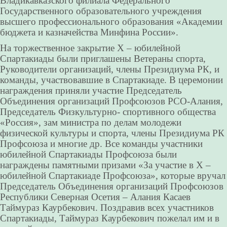
Владикавказского филиала Федерального
Государственного образовательного учреждения
высшего профессионального образования «Академии
бюджета и казначейства Минфина России».
На торжественное закрытие X – юбилейной
Спартакиады были приглашены Ветераны спорта,
Руководители организаций, члены Президиума РК, и
команды, участвовавшие в Спартакиаде. В церемонии
награждения приняли участие Председатель
Объединения организаций Профсоюзов РСО-Алания,
Председатель Физкультурно- спортивного общества
«Россия», зам министра по делам молодежи
физической культуры и спорта, члены Президиума РК
Профсоюза и многие др. Все команды участники
юбилейной Спартакиады Профсоюза были
награждены памятными призами «За участие в X –
юбилейной Спартакиаде Профсоюза», которые вручал
Председатель Объединения организаций Профсоюзов
Республики Северная Осетия – Алания Касаев
Таймураз Каурбекович. Поздравив всех участников
Спартакиады, Таймураз Каурбекович пожелал им и в