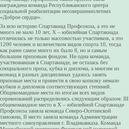
награждена команда Республиканского центра
социальной реабилитации несовершеннолетних
«Доброе сердце».
За всю историю Спартакиад Профсоюза, а это не
много не мало 10 лет, X – юбилейная Спартакиада
отличилась не только массовостью участников, а это
1200 человек и количеством видов спорта 10, тогда
как ранее самое много их было 8, но и самым
большим призовым фондом. Ни одна команда,
участвовавшая в Спартакиаде, не осталась без
специального приза, кубка и диплома, а многим из
команд в разных дисциплинах удалось занять
призовые места и принести в свою копилку немало
кубков и дипломов соответствующих степеней.
Общекомандные места по итогам всех видов
соревнований распределились следующим образом: III
общекомандное место в X – юбилейной Спартакиаде
Профсоюза заняла команда Северо-Осетинской
таможни, II место заняла команда Администрации
местного самоуправления г. Владикавказа. Команда
Межрайонной инспекции Федеральной налоговой