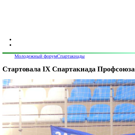
Молодежный форум
Спартакиады
Стартовала IX Спартакиада Профсоюза