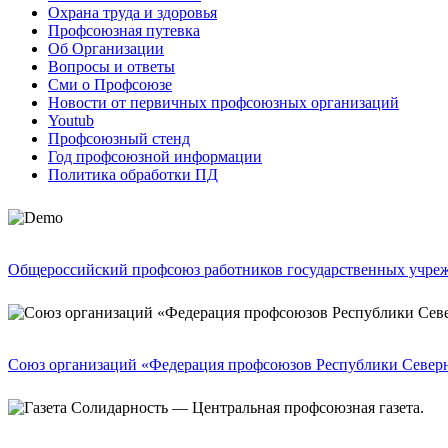
Охрана труда и здоровья
Профсоюзная путевка
Об Организации
Вопросы и ответы
Сми о Профсоюзе
Новости от первичных профсоюзных организаций
Youtub
Профсоюзный стенд
Год профсоюзной информации
Политика обработки ПД
Общероссийский профсоюз работников государственных учре
Союз организаций «Федерация профсоюзов Республики Северн