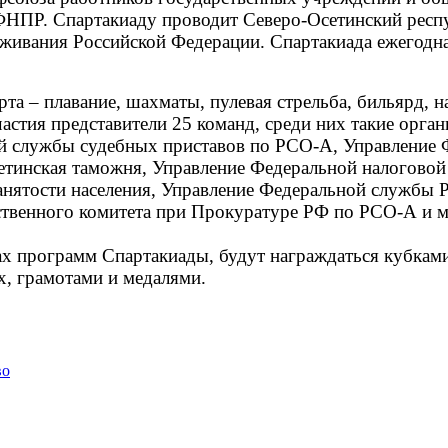
ФНПР. Спартакиаду проводит Северо-Осетинский респ
ивания Российской Федерации. Спартакиада ежегодная
рта – плавание, шахматы, пулевая стрельба, бильярд, 
астия представители 25 команд, среди них такие орга
ой службы судебных приставов по РСО-А, Управление 
тинская таможня, Управление Федеральной налоговой
анятости населения, Управление Федеральной службы 
венного комитета при Прокуратуре РФ по РСО-А и мно
х программ Спартакиады, будут награждаться кубками
х, грамотами и медалями.
во