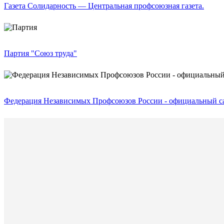
Газета Солидарность — Центральная профсоюзная газета.
Партия "Союз труда"
Федерация Независимых Профсоюзов России - официальный са