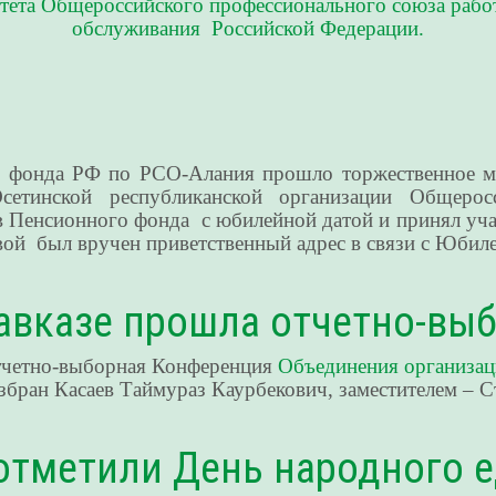
ета Общероссийского профессионального союза рабо
обслуживания Российской Федерации.
о фонда РФ по РСО-Алания прошло торжественное ме
сетинской республиканской организации Общерос
 Пенсионного фонда с юбилейной датой и принял учас
й был вручен приветственный адрес в связи с Юбиле
кавказе прошла отчетно-вы
отчетно-выборная Конференция
Объединения организа
ран Касаев Таймураз Каурбекович, заместителем – С
отметили День народного е