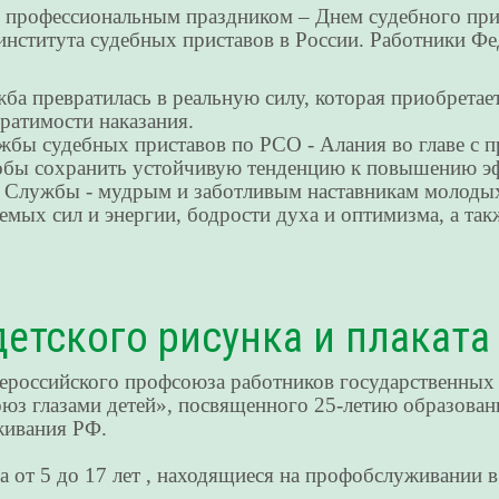
с профессиональным праздником – Днем судебного при
 института судебных приставов в России. Работники Ф
ба превратилась в реальную силу, которая приобретае
ратимости наказания.
ужбы судебных приставов по РСО - Алания во главе с
чтобы сохранить устойчивую тенденцию к повышению э
 Службы - мудрым и заботливым наставникам молодых 
аемых сил и энергии, бодрости духа и оптимизма, а та
етского рисунка и плаката
ероссийского профсоюза работников государственных
союз глазами детей», посвященного 25-летию образов
живания РФ.
 от 5 до 17 лет , находящиеся на профобслуживании 