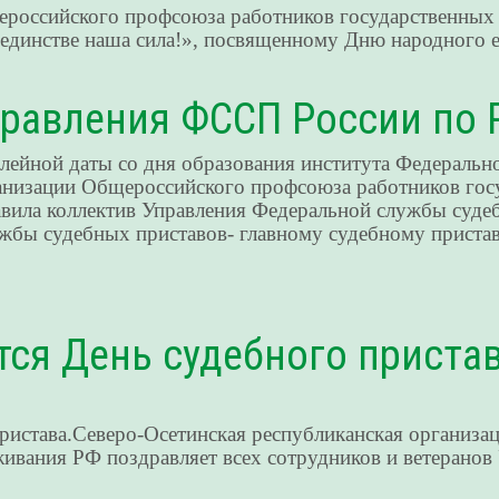
ероссийского профсоюза работников государственных
 единстве наша сила!», посвященному Дню народного е
Управления ФССП России по
йной даты со дня образования института Федерально
анизации Общероссийского профсоюза работников гос
авила коллектив Управления Федеральной службы суде
жбы судебных приставов- главному судебному приста
тся День судебного пристав
 пристава.Северо-Осетинская республиканская организ
ивания РФ поздравляет всех сотрудников и ветеранов