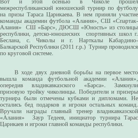
Вот и этой осенью в Чиколе прошел
межреспубликанский юношеский турнир по футболу
на призы Тараса Царикаева. В нем приняли участие
команды академии футбола «Алания», СШ «Спартак-
Алания» СШ «Барс», ДЮСШ «Юность» из столицы
республики, детско-юношеских спортивных школ г.
Беслана, с. Чиколы и г. Нарткалы Кабардино-
Балкарской Республики (2011 г.р.) Турнир проводился
по круговой системе.
В ходе двух дневной борьбы на первое место
вышла команда футбольной академии «Алания»,
опередив владикавказского «Барса». Замкнули
призовую тройку чиколинцы. Победители и призеры
турнира были отмечены кубками и дипломами. Не
остались бед подарков и игроки остальных команд.
Вручали награды главный тренер владикавказской
«Алания» Заур Тедеев, инициатор турнира Тарас
Царикаев и игроки главной команды республики.