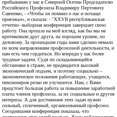
пребывании у нас в Северной Осетии Председателю
Российского Профсоюза Владимиру Пертовичу
Савченко, - «Чтобы он помнил о нас и почаще
приезжал», и сказала: - "XXVII республиканская
отчетно- выборная конференция завершает свою
работу. Она прошла на мой взгляд, как бы мы не
критиковали друг друга, на хорошем уровне, по
деловому. За прошедшие годы нами сделано немало
по всем направлениям профсоюзной деятельности, и
нам есть чем гордиться. Но впереди у нас более
трудные задачи. Судя по складывающейся
обстановке в стране, не предвидится высокий
экономический подъем, и поэтому социально –
экономическое положение работающих, учащихся,
пенсионеров резко не улучшится. Нам, с Вами
предстоит большая работа за повышение заработной
платы членов профсоюза, за их социальные и другие
интересы. А для достижения этих задач нужен
сильный, сплоченный, организованный профсоюз.
Сегодняшняя конференция показала, что
достижение этих целей реально. Хочу поблагодарить