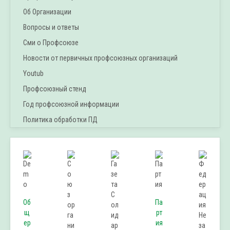
Об Организации
Вопросы и ответы
Сми о Профсоюзе
Новости от первичных профсоюзных организаций
Youtub
Профсоюзный стенд
Год профсоюзной информации
Политика обработки ПД
Об
Па
щ
рт
ер
ия