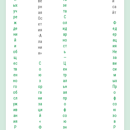
ых
зе
уч
та
ре
С
ж
ол
Ф
де
ид
ед
ни
ар
ер
й
но
ац
и
ст
ия
об
ь
Не
щ
—
за
ес
С
Ц
ви
тв
о
ен
си
ен
ю
тр
м
но
з
ал
ых
го
ор
ьн
Пр
об
га
ая
о
сл
ни
пр
ф
уж
за
о
со
ив
ци
ф
ю
ан
й
со
зо
ия
«
ю
в
Р
Ф
зн
Р