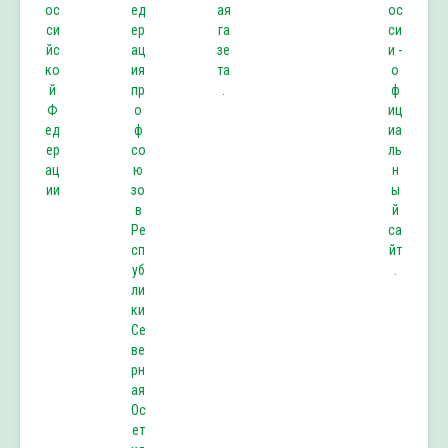
ос
ед
ая
ос
си
ер
га
си
йс
ац
зе
и -
ко
ия
та
о
й
пр
.
ф
Ф
о
иц
ед
ф
иа
ер
со
ль
ац
ю
н
ии
зо
ы
в
й
Ре
са
сп
йт
уб
.
ли
ки
Се
ве
рн
ая
Ос
ет