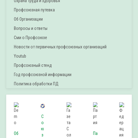
Охрана труда и здоровья
Профсоюзная путевка
Об Организации
Вопросы и ответы
Сми о Профсоюзе
Новости от первичных профсоюзных организаций
Youtub
Профсоюзный стенд
Год профсоюзной информации
Политика обработки ПД
С
о
ю
Об
Па
з