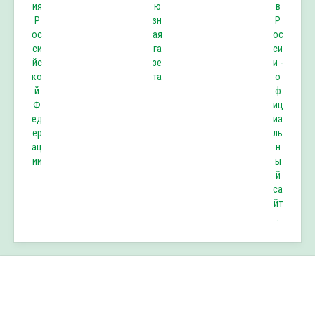
ия
ю
в
Р
зн
Р
ос
ая
ос
си
га
си
йс
зе
и -
ко
та
о
й
.
ф
Ф
иц
ед
иа
ер
ль
ац
н
ии
ы
й
са
йт
.