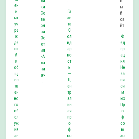
ли
ен
ки
н
Га
Се
ых
зе
ве
уч
та
рн
ре
С
ая
ж
ол
Ф
Ос
де
ид
ед
ет
ни
ар
ер
ия
й
но
ац
-А
и
ст
ия
ла
об
ь
Не
ни
щ
—
за
я»
ес
Ц
ви
.
тв
ен
си
ен
тр
м
но
ал
ых
го
ьн
Пр
об
ая
о
сл
пр
ф
уж
о
со
ив
ф
ю
ан
со
зо